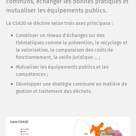
communs, échanger les bonnes pratiques et
Le sy
mutualiser les équipements publics.
Comm
La CSA3D se décline selon trois axes principaux :
Espac
Constituer un réseau d’échanges sur des
thématiques comme la prévention, le recyclage et
Cont
la valorisation, la comparaison des coûts de
fonctionnement, la veille juridique … ;
Menti
Mutualiser les équipements publics et les
compétences ;
Développer une stratégie commune en matière de
Confi
gestion et traitement des déchets.
Plan 
Anne