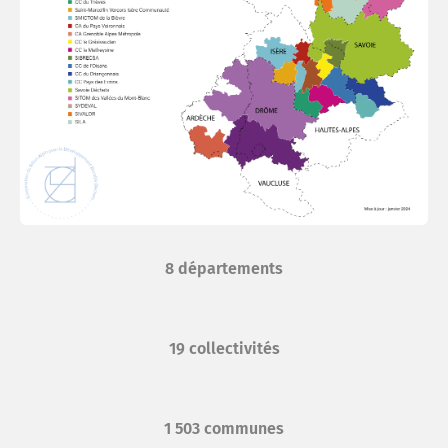
Rech
Espa
Recr
FAQ
8 départements
répar
19 collectivités
Trouv
1 503 communes