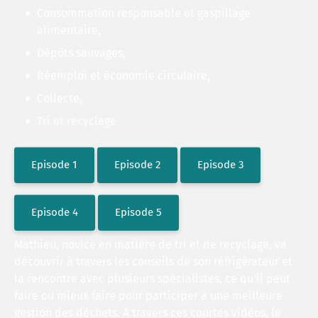
Consommation responsable et gaspillage
alimentaire,
Dépôts sauvages,
Réemploi et économie circulaire,
Collecte,
Tri et recyclage
Episode 1
Episode 2
Episode 3
Episode 4
Episode 5
Mathieu, novice en matière de tri et de recyclage, va
découvrir à travers les conseils de son réfrigérateur et
la rencontre avec plusieurs spécialistes, ce qu'il peut
faire ou mieux faire pour participer à une meilleure
gestion des déchets. A travers ces courtes vidéos, le