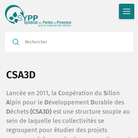
R
Rédu
CSA3D
En a
Valor
Lancée en 2011, la
C
oopération du
S
illon
En ac
A
lpin pour le
D
éveloppement
D
urable des
D
échets
(CSA3D)
est une structure souple au
Nos i
Le bl
sein de laquelle les collectivités se
regroupent pour étudier des projets
Nos p