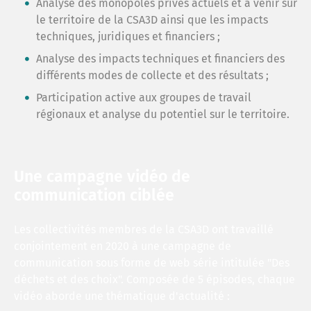
Analyse des monopoles privés actuels et à venir sur
le territoire de la CSA3D ainsi que les impacts
techniques, juridiques et financiers ;
Analyse des impacts techniques et financiers des
différents modes de collecte et des résultats ;
Participation active aux groupes de travail
régionaux et analyse du potentiel sur le territoire.
Une campagne vidéo de
communication ciblée
Les collectivités membres de la CSA3D ont travaillé
conjointement en 2020 à une campagne de
communication sous forme de web série intitulée "Des
déchets et des choix". Composée de 5 épisodes, chaque
vidéo aborde une thématique d'actualité :