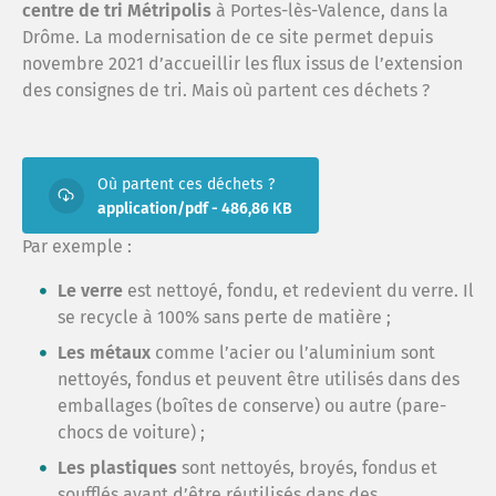
centre de tri Métripolis
à Portes-lès-Valence, dans la
Drôme. La modernisation de ce site permet depuis
Rech
novembre 2021 d’accueillir les flux issus de l’extension
des consignes de tri. Mais où partent ces déchets ?
Espa
Où partent ces déchets ?
Recr
application/pdf - 486,86 KB
Par exemple :
FAQ
Le verre
est nettoyé, fondu, et redevient du verre. Il
se recycle à 100% sans perte de matière ;
Les métaux
comme l’acier ou l’aluminium sont
répar
nettoyés, fondus et peuvent être utilisés dans des
emballages (boîtes de conserve) ou autre (pare-
chocs de voiture) ;
Trouv
Les plastiques
sont nettoyés, broyés, fondus et
soufflés avant d’être réutilisés dans des