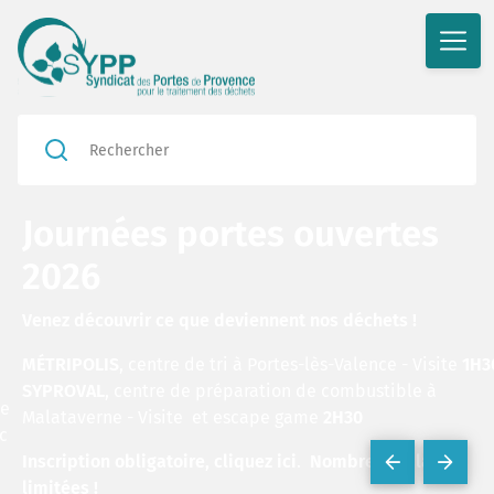
Journées portes ouvertes
2026
Venez découvrir ce que deviennent nos déchets !
MÉTRIPOLIS
, centre de tri à Portes-lès-Valence - Visite
1H3
SYPROVAL
, centre de préparation de combustible à
de
Malataverne - Visite et escape game
2H30
c
Inscription obligatoire, cliquez ici
.
Nombre de places
limitées !