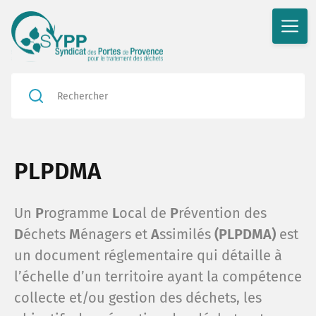
R
Rédu
PLPDMA
En a
Valor
Un
P
rogramme
L
ocal de
P
révention des
En ac
D
échets
M
énagers et
A
ssimilés
(PLPDMA)
est
un document réglementaire qui détaille à
Nos i
Le bl
l’échelle d’un territoire ayant la compétence
collecte et/ou gestion des déchets, les
Nos p