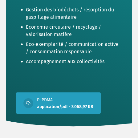
Ma C
Gestion des biodéchets / résorption du
gaspillage alimentaire
Economie circulaire / recyclage /
Je ré
valorisation matière
Eco-exemplarité / communication active
Obser
/ consommation responsable
Accompagnement aux collectivités
PLPDMA
application/pdf - 3 068,97 KB