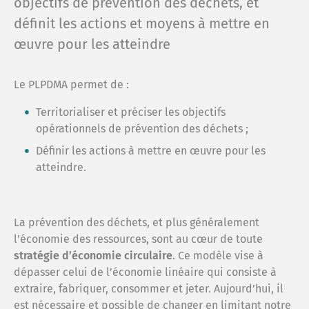
objectifs de prévention des déchets, et
Le sy
définit les actions et moyens à mettre en
œuvre pour les atteindre
Comm
Espac
Le PLPDMA permet de :
Cont
Territorialiser et préciser les objectifs
opérationnels de prévention des déchets ;
Menti
Définir les actions à mettre en œuvre pour les
atteindre.
Confi
La prévention des déchets, et plus généralement
l’économie des ressources, sont au cœur de toute
Plan 
stratégie d’économie circulaire
. Ce modèle vise à
dépasser celui de l’économie linéaire qui consiste à
extraire, fabriquer, consommer et jeter. Aujourd’hui, il
Anne
est nécessaire et possible de changer en limitant notre