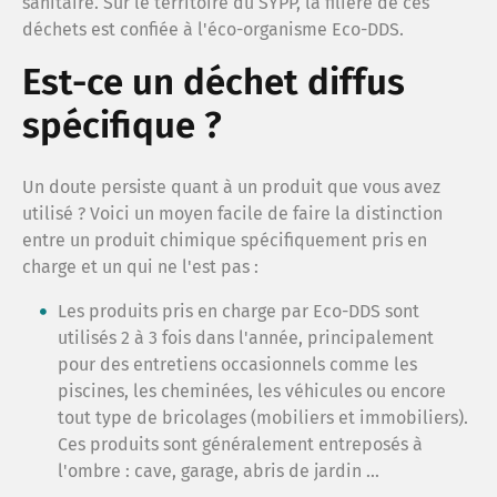
sanitaire. Sur le territoire du SYPP, la filière de ces
déchets est confiée à l'éco-organisme Eco-DDS.
Rech
Est-ce un déchet diffus
spécifique ?
Espa
Un doute persiste quant à un produit que vous avez
Recr
utilisé ? Voici un moyen facile de faire la distinction
entre un produit chimique spécifiquement pris en
charge et un qui ne l'est pas :
FAQ
Les produits pris en charge par Eco-DDS sont
utilisés 2 à 3 fois dans l'année, principalement
répar
pour des entretiens occasionnels comme les
piscines, les cheminées, les véhicules ou encore
tout type de bricolages (mobiliers et immobiliers).
Trouv
Ces produits sont généralement entreposés à
l'ombre : cave, garage, abris de jardin ...