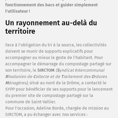
fonctionnement des bacs et guider simplement
l'utilisateur !
Rech
Un rayonnement au-delà du
territoire
Espa
Face à l’obligation du tri à la source, les collectivités
Recr
doivent se munir de supports explicatifs pour
accompagner au mieux le geste de l’habitant. Pour
accompagner le démarrage du compostage partagé sur
FAQ
son territoire, le
SIRCTOM
(
S
yndicat
I
ntercommunal
R
hodanien de
C
ollecte et de
T
raitement des
O
rdures
M
énagères)
, situé au nord de la Drôme, a contacté le
répar
SYPP pour bénéficier de ses supports pour le lancement
du premier site de compostage partagé sur la
commune de Saint-Vallier.
Trouv
Pour l’occasion, Adeline Borde, chargée de mission au
SIRCTOM, a pu échanger avec nos services :