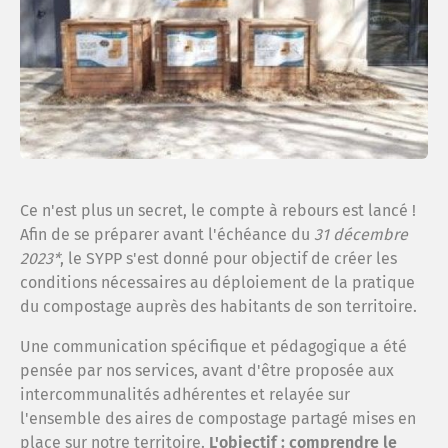
Le sy
Espac
Cont
Ce n'est plus un secret, le compte à rebours est lancé !
Menti
Afin de se préparer avant l'échéance du
31 décembre
2023*
, le SYPP s'est donné pour objectif de créer les
conditions nécessaires au déploiement de la pratique
Confi
du compostage auprès des habitants de son territoire.
Une communication spécifique et pédagogique a été
Plan 
pensée par nos services, avant d'être proposée aux
intercommunalités adhérentes et relayée sur
l'ensemble des aires de compostage partagé mises en
Anne
place sur notre territoire.
L'objectif : comprendre le