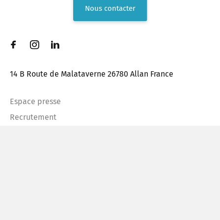
Nous contacter
14 B Route de Malataverne 26780 Allan France
Espace presse
Recrutement
FAQ
Mentions légales
Plan du site
Confidentialité
© SYPP
Made by 6tematik